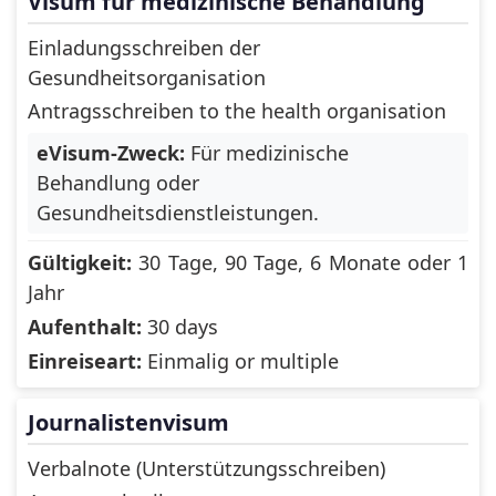
Visum für medizinische Behandlung
Niue
Norfolk Island
Einladungsschreiben der
Northern Mariana
Northern Cyprus
Gesundheitsorganisation
Islands
Antragsschreiben to the health organisation
Norway
Oman
eVisum-Zweck:
Für medizinische
Pakistan
Palau
Behandlung oder
Gesundheitsdienstleistungen.
Papua New
Panama
Guinea
Gültigkeit:
30 Tage, 90 Tage, 6 Monate oder 1
Jahr
Paraguay
Peru
Aufenthalt:
30 days
Philippines
Pitcairn
Einreiseart:
Einmalig or multiple
Poland
Portugal
Journalistenvisum
Puerto Rico
Qatar
Verbalnote (Unterstützungsschreiben)
Reunion
Romania