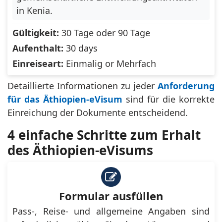
United Arab
in Kenia.
United Kingdom
Emirates
Gültigkeit:
30 Tage oder 90 Tage
United States
Aufenthalt:
30 days
United States of
Minor Outlying
America
Einreiseart:
Einmalig or Mehrfach
Islands
Detaillierte Informationen zu jeder
Anforderung
Uruguay
Vanuatu
für das Äthiopien-eVisum
sind für die korrekte
Vatican City (Holy
Einreichung der Dokumente entscheidend.
Wallis and Futuna
See)
4 einfache Schritte zum Erhalt
Western Sahara
Zambia
des Äthiopien-eVisums
Zimbabwe
Formular ausfüllen
Pass-, Reise- und allgemeine Angaben sind