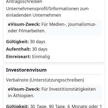
Antragsschreiben
Unternehmensprofil/Informationen zum
Russia
Rwanda
einladenden Unternehmen
Sahrawi Arab
Saint Barthelemy
eVisum-Zweck:
Für Medien-, Journalismus-
Democratic Republic
oder Filmarbeiten.
Saint Helena,
Saint Kitts and
Gültigkeit:
30 days
Ascension and
Nevis
Tristan da Cunha
Aufenthalt:
30 days
Einreiseart:
Einmalig
Saint Lucia
Saint Martin
Saint Pierre and
Saint Vincent and
Investorenvisum
Miquelon
the Grenadines
Verbalnote (Unterstützungsschreiben)
Samoa
San Marino
eVisum-Zweck:
Für Investitionstätigkeiten
Sao Tome and
in Äthiopien.
Saudi Arabia
Principe
Gültigkeit:
30 Tage, 90 Tage, 6 Monate oder 1