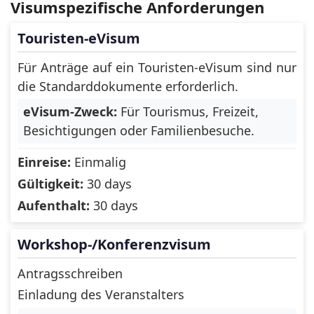
Visumspezifische Anforderungen
Denmark
Djibouti
Touristen-eVisum
Dominican
Dominica
Republic
Für Anträge auf ein Touristen-eVisum sind nur
die Standarddokumente erforderlich.
Ecuador
El Salvador
eVisum-Zweck:
Für Tourismus, Freizeit,
Equatorial Guinea
Estonia
Besichtigungen oder Familienbesuche.
Falkland Islands
Einreise:
Einmalig
Faroe Islands
(Islas Malvinas)
Gültigkeit:
30 days
Fiji
Finland
Aufenthalt:
30 days
France
French Guiana
Workshop-/Konferenzvisum
French Southern
French Polynesia
Antragsschreiben
Territories
Einladung des Veranstalters
Gabon
Gambia