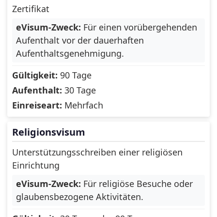
Latvia
Lebanon
Zertifikat
Lesotho
Liberia
eVisum-Zweck:
Für einen vorübergehenden
Aufenthalt vor der dauerhaften
Liechtenstein
Lithuania
Aufenthaltsgenehmigung.
Luxembourg
Macau
Gültigkeit:
90 Tage
Macedonia,
Aufenthalt:
30 Tage
Madagascar
Republic of
Einreiseart:
Mehrfach
Malawi
Malaysia
Religionsvisum
Maldives
Malta
Unterstützungsschreiben einer religiösen
Marshall Islands
Martinique
Einrichtung
Mauritania
Mauritius
eVisum-Zweck:
Für religiöse Besuche oder
glaubensbezogene Aktivitäten.
Mayotte
Mexico