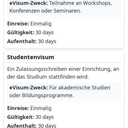
eVisum-Zweck:
Teilnahme an Workshops,
Konferenzen oder Seminaren.
Georgia
Germany
Ghana
Gibraltar
Einreise:
Einmalig
Gültigkeit:
30 days
Greece
Greenland
Aufenthalt:
30 days
Grenada
Guadeloupe
Studentenvisum
Guam
Guatemala
Ein Zulassungsschreiben einer Einrichtung, an
Guernsey
Guinea
der das Studium stattfinden wird.
Guinea-Bissau
Guyana
eVisum-Zweck:
Für akademische Studien
oder Bildungsprogramme.
Heard Island and
Honduras
McDonald Islands
Einreise:
Einmalig
Hong Kong
Hungary
Gültigkeit:
30 days
Aufenthalt:
30 days