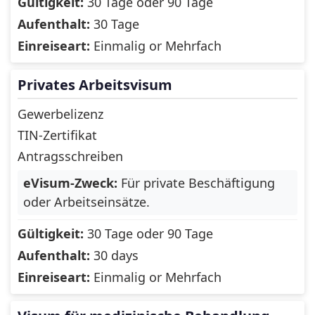
Gültigkeit:
30 Tage oder 90 Tage
Micronesia,
Moldova
Aufenthalt:
30 Tage
Federated States of
Einreiseart:
Einmalig or Mehrfach
Monaco
Mongolia
Privates Arbeitsvisum
Montenegro
Montserrat
Gewerbelizenz
Morocco
Mozambique
TIN-Zertifikat
Nagorno-
Antragsschreiben
Myanmar
Karabakh
eVisum-Zweck:
Für private Beschäftigung
Namibia
Nauru
oder Arbeitseinsätze.
Nepal
Netherlands
Gültigkeit:
30 Tage oder 90 Tage
Aufenthalt:
30 days
New Caledonia
New Zealand
Einreiseart:
Einmalig or Mehrfach
Nicaragua
Niger