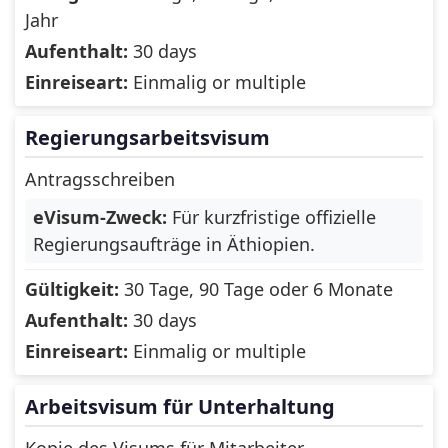
Senegal
Serbia
Jahr
Aufenthalt:
30 days
Seychelles
Sierra Leone
Einreiseart:
Einmalig or multiple
Singapore
Sint Maarten
Regierungsarbeitsvisum
Slovakia
Slovenia
Antragsschreiben
Solomon Islands
South Africa
eVisum-Zweck:
Für kurzfristige offizielle
South Georgia
Regierungsaufträge in Äthiopien.
and the South
South Ossetia
Sandwich Islands
Gültigkeit:
30 Tage, 90 Tage oder 6 Monate
Aufenthalt:
30 days
Spain
Sri Lanka
Einreiseart:
Einmalig or multiple
Svalbard and Jan
Suriname
Mayen
Arbeitsvisum für Unterhaltung
Swaziland
Sweden
Kopie des Visums für Mitarbeiter