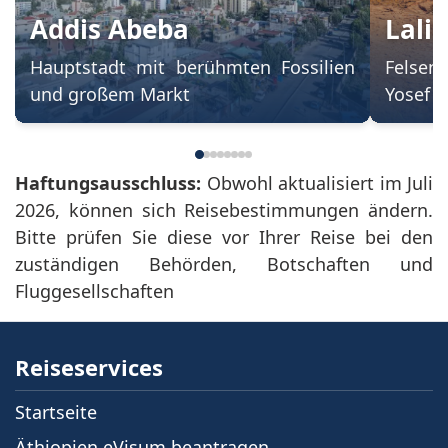
Addis Abeba
Lali
Hauptstadt mit berühmten Fossilien
Felsen
und großem Markt
Yosef
Haftungsausschluss:
Obwohl aktualisiert im Juli
2026, können sich Reisebestimmungen ändern.
Bitte prüfen Sie diese vor Ihrer Reise bei den
zuständigen Behörden, Botschaften und
Fluggesellschaften
Reiseservices
Startseite
Äthiopien eVisum beantragen