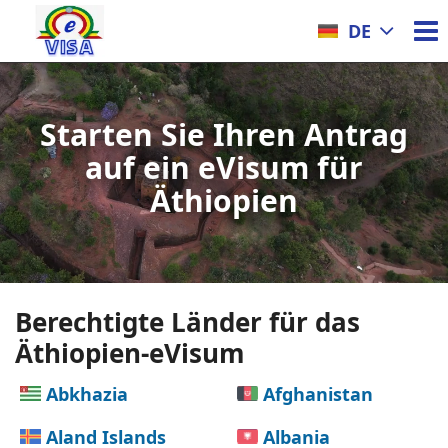
DE
Starten Sie Ihren Antrag
auf ein eVisum für
Äthiopien
Berechtigte Länder für das
Äthiopien-eVisum
Abkhazia
Afghanistan
Aland Islands
Albania