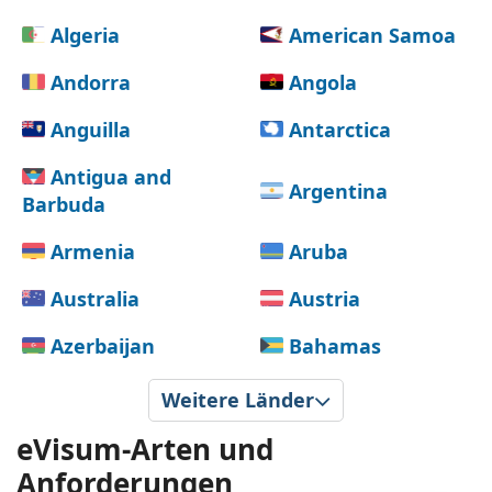
Algeria
American Samoa
Andorra
Angola
Anguilla
Antarctica
Antigua and
Argentina
Barbuda
Armenia
Aruba
Australia
Austria
Azerbaijan
Bahamas
Bahrain
Bangladesh
Weitere Länder
Barbados
Belarus
eVisum-Arten und
Anforderungen
Belgium
Belize