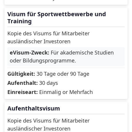
Iceland
India
Indonesia
Iraq
Visum für Sportwettbewerbe und
Training
Ireland
Isle of Man
Kopie des Visums für Mitarbeiter
Israel
Italy
ausländischer Investoren
Jamaica
Japan
eVisum-Zweck:
Für akademische Studien
oder Bildungsprogramme.
Jersey
Jordan
Gültigkeit:
30 Tage oder 90 Tage
Kazakhstan
Kenya
Aufenthalt:
30 days
Korea, Republic of
Einreiseart:
Einmalig or Mehrfach
Kiribati
(South)
Aufenthaltsvisum
Kosovo
Kuwait
Kopie des Visums für Mitarbeiter
Kyrgyzstan
Laos
ausländischer Investoren