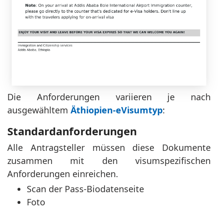
Cameroon
Canada
Cape Verde
Cayman Islands
Chile
China
Cocos (Keeling)
Christmas Island
Islands
Die Anforderungen variieren je nach
Colombia
Comoros
ausgewähltem
Äthiopien-eVisumtyp
:
Congo,
Standardanforderungen
Democratic Republic
Cook Islands
of the
Alle Antragsteller müssen diese Dokumente
zusammen mit den visumspezifischen
Costa Rica
Cote d'Ivoire
Anforderungen einreichen.
Croatia
Curacao
Scan der Pass-Biodatenseite
Foto
Cyprus
Czech Republic