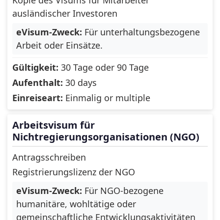
ausländischer Investoren
Switzerland
Taiwan
eVisum-Zweck:
Für unterhaltungsbezogene
Tajikistan
Tanzania
Arbeit oder Einsätze.
Thailand
Timor-Leste
Gültigkeit:
30 Tage oder 90 Tage
Togo
Tokelau
Aufenthalt:
30 days
Einreiseart:
Einmalig or multiple
Tonga
Transnistria
Trinidad and
Arbeitsvisum für
Tunisia
Tobago
Nichtregierungsorganisationen (NGO)
Turkey
Turkmenistan
Antragsschreiben
Registrierungslizenz der NGO
Turks and Caicos
Tuvalu
Islands
eVisum-Zweck:
Für NGO-bezogene
humanitäre, wohltätige oder
US Virgin Islands
Uganda
gemeinschaftliche Entwicklungsaktivitäten