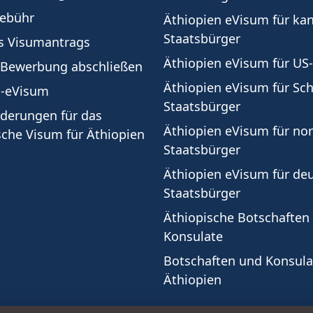
ebühr
Äthiopien eVisum für ka
Staatsbürger
s Visumantrags
Äthiopien eVisum für US
 Bewerbung abschließen
Äthiopien eVisum für Sc
s-eVisum
Staatsbürger
derungen für das
Äthiopien eVisum für no
sche Visum für Äthiopien
Staatsbürger
Äthiopien eVisum für de
Staatsbürger
Äthiopische Botschaften
Konsulate
Botschaften und Konsula
Äthiopien