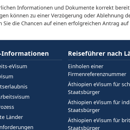
orderlichen Informationen und Dokumente korrekt bere
ngen können zu einer Verzögerung oder Ablehnung de
 Sie die Chancen auf einen erfolgreichen Antrag auf
-Informationen
Reiseführer nach L
its-eVisum
Einholen einer
Firmenreferenznummer
visum
Äthiopien eVisum für sc
tserlaubnis
Staatsbürger
Arbeitsvisum
Äthiopien eVisum für ind
rozess
Staatsbürger
te Länder
Äthiopien eVisum für bri
nforderungen
Staatsbürger