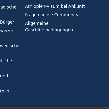
Äthiopien-Visum bei Ankunft
nadische
Fragen an die Community
-Bürger
Allgemeine
Geschäftsbedingungen
hweizer
rwegische
utsche
 und
te in