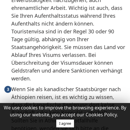
Erwerbstätigkeit nachzugehen, auch
ehrenamtlicher Arbeit. Wichtig ist auch, dass
Sie Ihren Aufenthaltsstatus während Ihres
Aufenthalts nicht ändern können.
Touristenvisa sind in der Regel 30 oder 90
Tage gültig, abhängig von Ihrer
Staatsangehörigkeit. Sie müssen das Land vor
Ablauf Ihres Visums verlassen. Bei
Überschreitung der Visumsdauer können
Geldstrafen und andere Sanktionen verhängt
werden.
Wenn Sie als kanadischer Staatsbürger nach
3
Äthiopien reisen, ist es wichtig zu wissen,
dass die kanadische Regierung dort keine
We use cookies to improve the browsing experience. By
Botschaft oder kein Konsulat unterhält.
using our website, you accept our Cookies Policy.
Sollten Sie in Äthiopien Notfallhilfe
I agree
benötigen, wenden Sie sich bitte an die