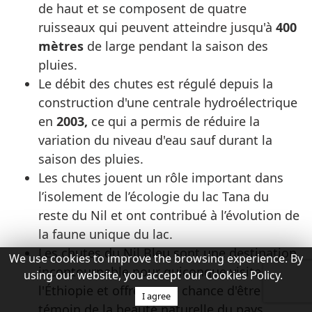
de haut et se composent de quatre
ruisseaux qui peuvent atteindre jusqu'à
400
mètres
de large pendant la saison des
pluies.
Le débit des chutes est régulé depuis la
construction d'une centrale hydroélectrique
en
2003,
ce qui a permis de réduire la
variation du niveau d'eau sauf durant la
saison des pluies.
Les chutes jouent un rôle important dans
l’isolement de l’écologie du lac Tana du
reste du Nil et ont contribué à l’évolution de
la faune unique du lac.
Les chutes du Nil Bleu sont une destination
We use cookies to improve the browsing experience. By
incontournable pour quiconque visite
using our website, you accept our Cookies Policy.
l'Éthiopie et offrent une chance d'être
I agree
témoin de la beauté naturelle du pays.