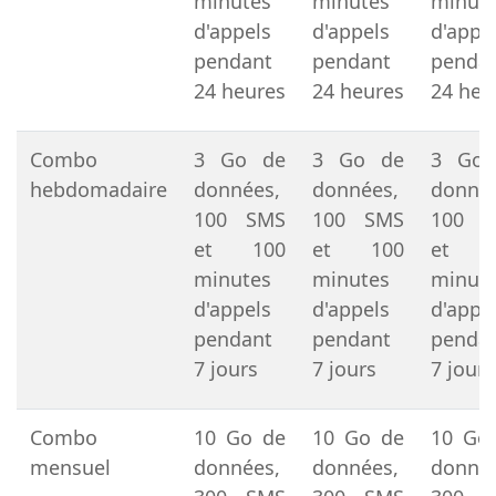
minutes
minutes
minut
d'appels
d'appels
d'appe
pendant
pendant
penda
24 heures
24 heures
24 heu
Combo
3 Go de
3 Go de
3 Go
hebdomadaire
données,
données,
donnée
100 SMS
100 SMS
100 
et 100
et 100
et 1
minutes
minutes
minut
d'appels
d'appels
d'appe
pendant
pendant
penda
7 jours
7 jours
7 jours
Combo
10 Go de
10 Go de
10 Go
mensuel
données,
données,
donnée