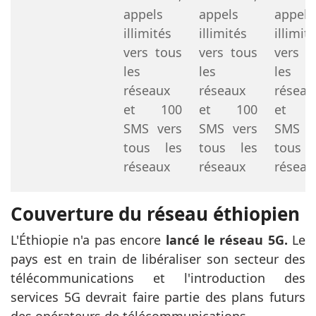
appels
appels
appels
illimités
illimités
illimit
vers tous
vers tous
vers t
les
les
les
réseaux
réseaux
réseau
et 100
et 100
et 1
SMS vers
SMS vers
SMS v
tous les
tous les
tous 
réseaux
réseaux
réseau
Couverture du réseau éthiopien
L'Éthiopie n'a pas encore
lancé le réseau 5G.
Le
pays est en train de libéraliser son secteur des
télécommunications et l'introduction des
services 5G devrait faire partie des plans futurs