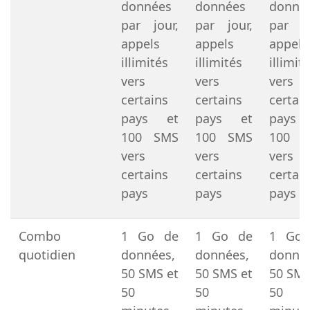
données
données
donné
par jour,
par jour,
par jo
appels
appels
appels
illimités
illimités
illimit
vers
vers
vers
certains
certains
certai
pays et
pays et
pays
100 SMS
100 SMS
100 
vers
vers
vers
certains
certains
certai
pays
pays
pays
Combo
1 Go de
1 Go de
1 Go
quotidien
données,
données,
donnée
50 SMS et
50 SMS et
50 SMS
50
50
50