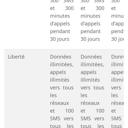
300 SMS
300 SMS
300 
et 300
et 300
et 3
minutes
minutes
minut
d'appels
d'appels
d'appe
pendant
pendant
penda
30 jours
30 jours
30 jou
Liberté
Données
Données
Donné
illimitées,
illimitées,
illimit
appels
appels
appels
illimités
illimités
illimit
vers tous
vers tous
vers t
les
les
les
réseaux
réseaux
réseau
et 100
et 100
et 1
SMS vers
SMS vers
SMS v
tous les
tous les
tous 