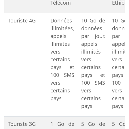
Télécom
Ethiop
Touriste 4G
Données
10 Go de
10 Go
illimitées,
données
donné
appels
par jour,
par jo
illimités
appels
appels
vers
illimités
illimit
certains
vers
vers
pays et
certains
certai
100 SMS
pays et
pays
vers
100 SMS
100 
certains
vers
vers
pays
certains
certai
pays
pays
Touriste 3G
1 Go de
5 Go de
5 Go