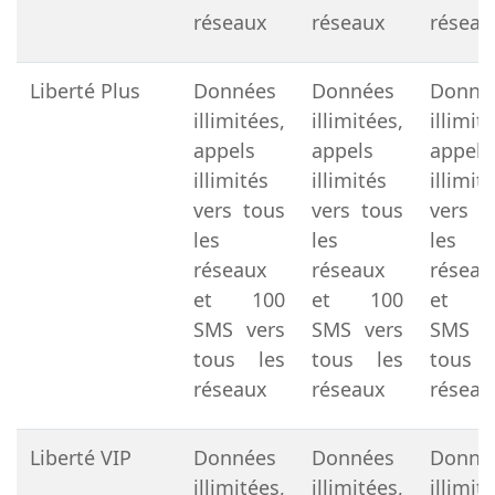
réseaux
réseaux
réseau
Liberté Plus
Données
Données
Donné
illimitées,
illimitées,
illimit
appels
appels
appels
illimités
illimités
illimit
vers tous
vers tous
vers t
les
les
les
réseaux
réseaux
réseau
et 100
et 100
et 1
SMS vers
SMS vers
SMS v
tous les
tous les
tous 
réseaux
réseaux
réseau
Liberté VIP
Données
Données
Donné
illimitées,
illimitées,
illimit