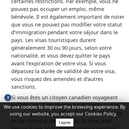
certaines restrictions. Par exemple, vous ne
pouvez pas occuper un emploi, même
bénévole. Il est également important de noter
que vous ne pouvez pas modifier votre statut
d'immigration pendant votre séjour dans le
pays. Les visas touristiques durent
généralement 30 ou 90 jours, selon votre
nationalité, et vous devez quitter le pays
avant l'expiration de votre visa. Si vous
dépassez la durée de validité de votre visa,
vous risquez des amendes et d'autres
sanctions.
Si vous êtes un citoyen canadien voyageant
3
en Éthiopie, il est important de noter que le
We use cookies to improve the browsing experience. By
gouvernement canadien n'a pas d'ambassade
using our website, you accept our Cookies Policy.
ou de consulat dans le pays. Si vous avez
I agree
besoin d'une assistance d'urgence pendant