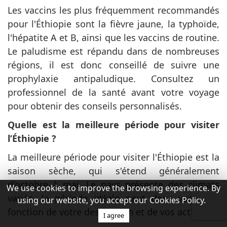
Les vaccins les plus fréquemment recommandés
pour l'Éthiopie sont la fièvre jaune, la typhoïde,
l'hépatite A et B, ainsi que les vaccins de routine.
Le paludisme est répandu dans de nombreuses
régions, il est donc conseillé de suivre une
prophylaxie antipaludique. Consultez un
professionnel de la santé avant votre voyage
pour obtenir des conseils personnalisés.
Quelle est la meilleure période pour visiter
l’Éthiopie ?
La meilleure période pour visiter l'Éthiopie est la
saison sèche, qui s'étend généralement
d'octobre à mai. Le pays présente des climats
We use cookies to improve the browsing experience. By
variés, la période idéale peut donc varier en
using our website, you accept our Cookies Policy.
fonction de votre destination et de vos activités.
I agree