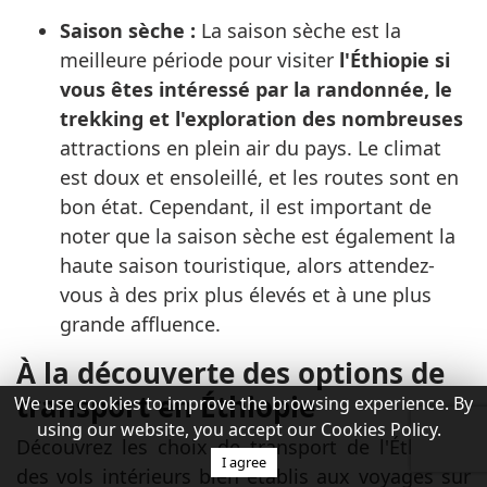
Saison sèche :
La saison sèche est la
meilleure période pour visiter
l'Éthiopie si
vous êtes intéressé par la randonnée, le
trekking et l'exploration des nombreuses
attractions en plein air du pays. Le climat
est doux et ensoleillé, et les routes sont en
bon état. Cependant, il est important de
noter que la saison sèche est également la
haute saison touristique, alors attendez-
vous à des prix plus élevés et à une plus
grande affluence.
À la découverte des options de
transport en Éthiopie
We use cookies to improve the browsing experience. By
using our website, you accept our Cookies Policy.
Découvrez les choix de transport de l'Éthiopie,
I agree
des vols intérieurs bien établis aux voyages sur