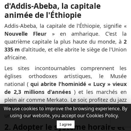
d'Addis-Abeba, la capitale
animée de l'Éthiopie
Addis-Abeba, la capitale de l'Éthiopie, signifie «
Nouvelle Fleur
» en amharique. C'est la
quatrième capitale la plus haute du monde, à
2
335 m
d'altitude, et elle abrite le siège de l'Union
africaine.
Les sites incontournables comprennent les
églises orthodoxes artistiques, le Musée
national (
qui abrite l'hominidé « Lucy » vieux
de 2,3 millions d'années
) et les marchés en
plein air comme Merkato. Le soir, profitez du jazz
éthiopien dans de nombreux clubs de jazz pour
We use cookies to improve the browsing experience. By
une expérience unique.
using our website, you accept our Cookies Policy.
I agree
2. Adopter le système horaire et