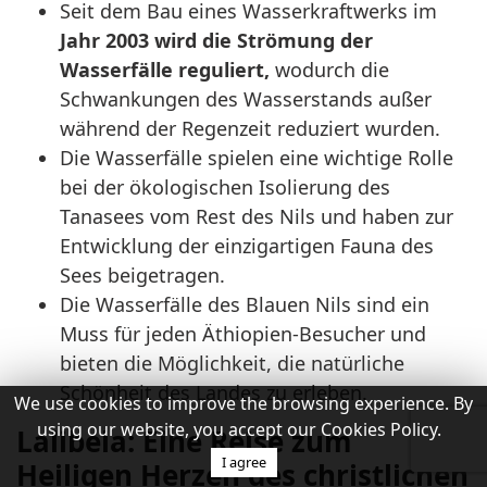
Seit dem Bau eines Wasserkraftwerks im
Jahr 2003 wird die Strömung der
Wasserfälle reguliert,
wodurch die
Schwankungen des Wasserstands außer
während der Regenzeit reduziert wurden.
Die Wasserfälle spielen eine wichtige Rolle
bei der ökologischen Isolierung des
Tanasees vom Rest des Nils und haben zur
Entwicklung der einzigartigen Fauna des
Sees beigetragen.
Die Wasserfälle des Blauen Nils sind ein
Muss für jeden Äthiopien-Besucher und
bieten die Möglichkeit, die natürliche
Schönheit des Landes zu erleben.
We use cookies to improve the browsing experience. By
using our website, you accept our Cookies Policy.
Lalibela: Eine Reise zum
I agree
Heiligen Herzen des christlichen