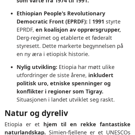
som varte fra 1974 til 1991.
Ethiopian People's Revolutionary
Democratic Front (EPRDF):
I
1991
styrte
EPRDF,
en koalisjon av opprørsgrupper,
Derg-regimet og etablerte et føderalt
styresett. Dette markerte begynnelsen på
en ny æra i etiopisk historie.
Nylig utvikling:
Etiopia har møtt ulike
utfordringer de siste årene,
inkludert
politisk uro, etniske spenninger og
konflikter i regioner som Tigray.
Situasjonen i landet utviklet seg raskt.
Natur og dyreliv
Etiopia er et
hjem til en rekke fantastiske
naturlandskap.
Simien-fjellene er et UNESCOs