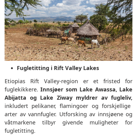
Fugletitting i Rift Valley Lakes
Etiopias Rift Valley-region er et fristed for
fuglekikkere.
Innsjøer som Lake Awassa, Lake
Abijatta og Lake Ziway myldrer av fugleliv,
inkludert pelikaner, flamingoer og forskjellige
arter av vannfugler. Utforsking av innsjøene og
våtmarkene tilbyr givende muligheter for
fugletitting.