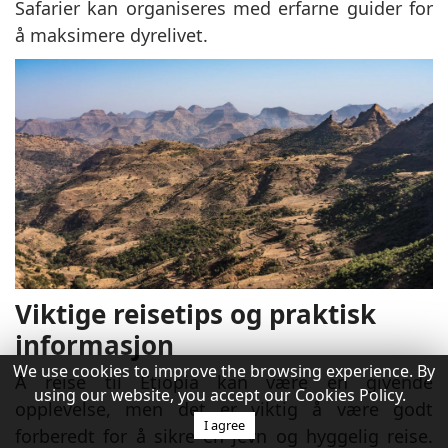
Safarier kan organiseres med erfarne guider for
å maksimere dyrelivet.
Viktige reisetips og praktisk
informasjon
We use cookies to improve the browsing experience. By
Å reise til Etiopia kan være en givende
using our website, you accept our Cookies Policy.
opplevelse, men det er viktig å være godt
I agree
forberedt for å sikre en jevn og hyggelig reise.