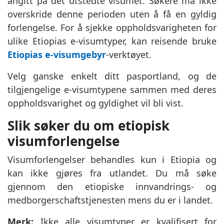
angitt på det utstedte visumet. Søkere må ikke
overskride denne perioden uten å få en gyldig
forlengelse. For å sjekke oppholdsvarigheten for
ulike Etiopias e-visumtyper, kan reisende bruke
Etiopias e-visumgebyr
-verktøyet.
Velg ganske enkelt ditt pasportland, og de
tilgjengelige e-visumtypene sammen med deres
oppholdsvarighet og gyldighet vil bli vist.
Slik søker du om etiopisk
visumforlengelse
Visumforlengelser behandles kun i Etiopia og
kan ikke gjøres fra utlandet. Du må søke
gjennom den etiopiske innvandrings- og
medborgerschaftstjenesten mens du er i landet.
Merk:
Ikke alle visumtyper er kvalifisert for