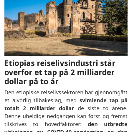
Etiopias reiselivsindustri står
overfor et tap på 2 milliarder
dollar på to år
Den etiopiske reiselivssektoren har gjennomgått
et alvorlig tilbakeslag, med
svimlende
tap på
totalt 2 milliarder dollar
de siste to årene.
Denne uheldige nedgangen kan først og fremst
tilskrives to hovedfaktorer:
den utbredte
virkningen av COVID-19-pandemien og den