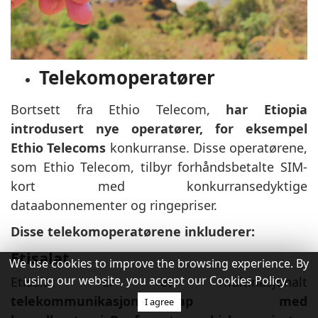
Telekomoperatører
Bortsett fra Ethio Telecom,
har Etiopia
introdusert nye operatører, for eksempel
Ethio Telecoms
konkurranse. Disse operatørene,
som Ethio Telecom, tilbyr forhåndsbetalte SIM-
kort med konkurransedyktige
dataabonnementer og ringepriser.
Disse telekomoperatørene inkluderer:
Etisalat
We use cookies to improve the browsing experience. By
using our website, you accept our Cookies Policy.
Etisalat er et multinasjonalt
telekommunikasjonsselskap med
I agree